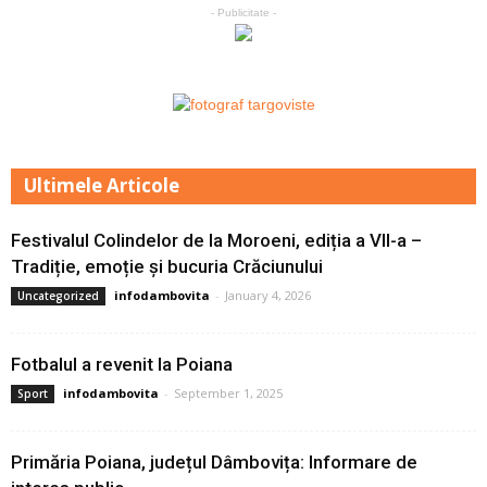
- Publicitate -
Ultimele Articole
Festivalul Colindelor de la Moroeni, ediția a VII-a –
Tradiție, emoție și bucuria Crăciunului
infodambovita
-
January 4, 2026
Uncategorized
Fotbalul a revenit la Poiana
infodambovita
-
September 1, 2025
Sport
Primăria Poiana, județul Dâmbovița: Informare de