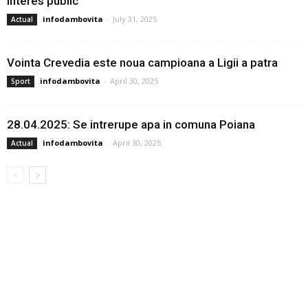
interes public
infodambovita
-
July 31, 2025
Actual
Vointa Crevedia este noua campioana a Ligii a patra
infodambovita
-
April 30, 2025
Sport
28.04.2025: Se intrerupe apa in comuna Poiana
infodambovita
-
April 30, 2025
Actual