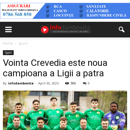
Home
Sport
Sport
Vointa Crevedia este noua
campioana a Ligii a patra
By
infodambovita
-
April 30, 2025
596
0