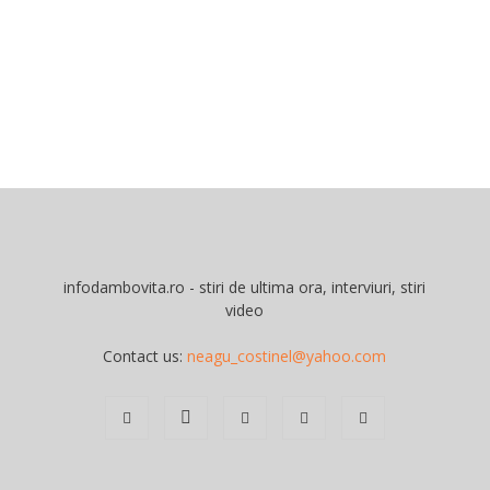
infodambovita.ro - stiri de ultima ora, interviuri, stiri
video
Contact us:
neagu_costinel@yahoo.com