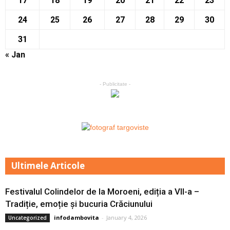
17
18
19
20
21
22
23
24
25
26
27
28
29
30
31
« Jan
- Publicitate -
Ultimele Articole
Festivalul Colindelor de la Moroeni, ediția a VII-a –
Tradiție, emoție și bucuria Crăciunului
infodambovita
-
January 4, 2026
Uncategorized