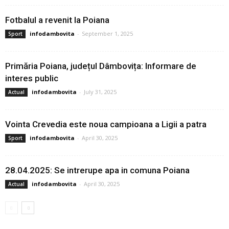
Fotbalul a revenit la Poiana
infodambovita
-
September 1, 2025
Sport
Primăria Poiana, județul Dâmbovița: Informare de
interes public
infodambovita
-
July 31, 2025
Actual
Vointa Crevedia este noua campioana a Ligii a patra
infodambovita
-
April 30, 2025
Sport
28.04.2025: Se intrerupe apa in comuna Poiana
infodambovita
-
April 30, 2025
Actual