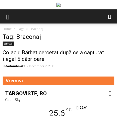
Home
Tags
Braconaj
Tag: Braconaj
Actual
Colacu: Bărbat cercetat după ce a capturat
ilegal 5 căprioare
infodambovita
-
December 2, 2019
Vremea
TARGOVISTE, RO
Clear Sky
°
25.6
°
C
25.6