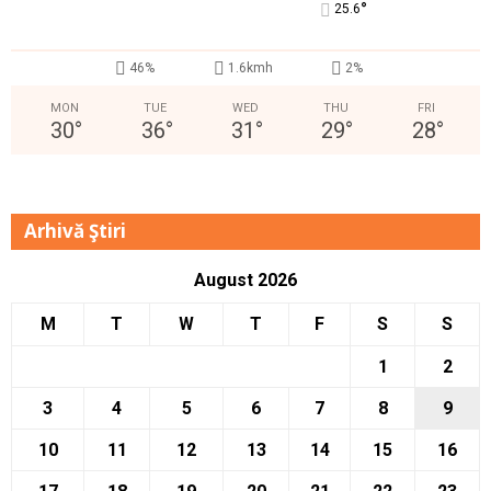
°
25.6
46%
1.6kmh
2%
MON
TUE
WED
THU
FRI
30
°
36
°
31
°
29
°
28
°
Arhivă Ştiri
August 2026
M
T
W
T
F
S
S
1
2
3
4
5
6
7
8
9
10
11
12
13
14
15
16