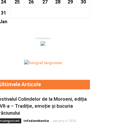
24
25
26
27
28
29
30
31
 Jan
- Publicitate -
Ultimele Articole
estivalul Colindelor de la Moroeni, ediția
 VII-a – Tradiție, emoție și bucuria
răciunului
infodambovita
-
January 4, 2026
ncategorized