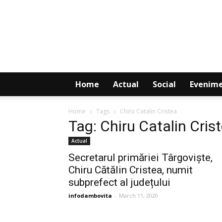
Info
Dambovita
Home
Actual
Social
Evenim
Home
Tags
Chiru Catalin Cristea
Tag: Chiru Catalin Cris
Actual
Secretarul primăriei Târgoviște,
Chiru Cătălin Cristea, numit
subprefect al județului
infodambovita
-
March 11, 2020