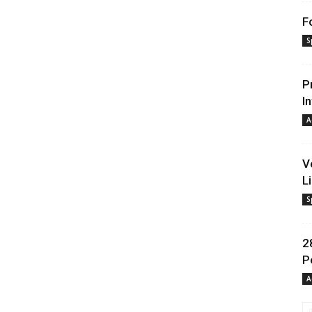
F
S
P
I
A
V
Li
S
2
P
A