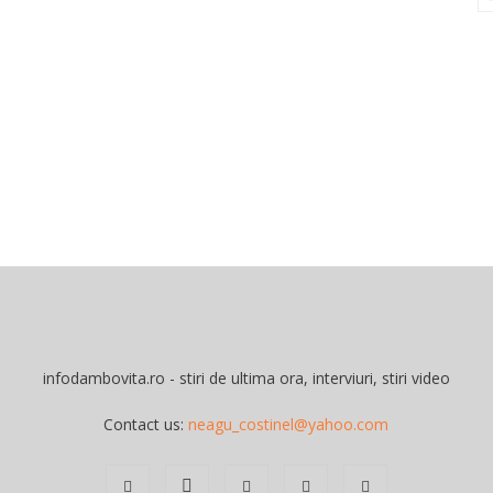
infodambovita.ro - stiri de ultima ora, interviuri, stiri video
Contact us:
neagu_costinel@yahoo.com