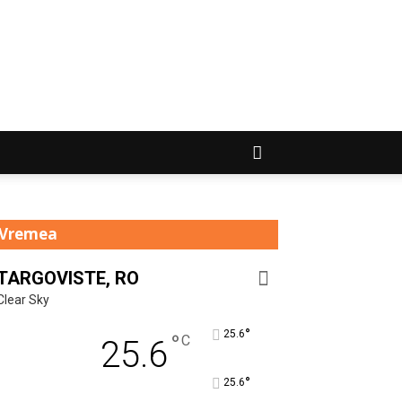
Vremea
TARGOVISTE, RO
Clear Sky
°
25.6
°
C
25.6
°
25.6