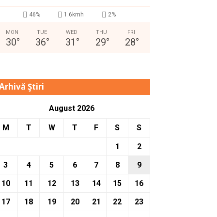
46%
1.6kmh
2%
MON
TUE
WED
THU
FRI
30
°
36
°
31
°
29
°
28
°
Arhivă Ştiri
August 2026
M
T
W
T
F
S
S
1
2
3
4
5
6
7
8
9
10
11
12
13
14
15
16
17
18
19
20
21
22
23