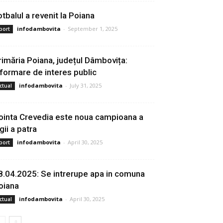
otbalul a revenit la Poiana
infodambovita
-
September 1, 2025
port
rimăria Poiana, județul Dâmbovița:
nformare de interes public
infodambovita
-
July 31, 2025
ctual
ointa Crevedia este noua campioana a
gii a patra
infodambovita
-
April 30, 2025
port
8.04.2025: Se intrerupe apa in comuna
oiana
infodambovita
-
April 30, 2025
ctual