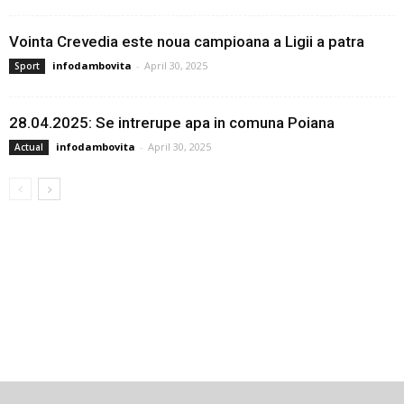
Vointa Crevedia este noua campioana a Ligii a patra
infodambovita
-
April 30, 2025
Sport
28.04.2025: Se intrerupe apa in comuna Poiana
infodambovita
-
April 30, 2025
Actual