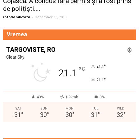
Cojasca: A condus fără permis și a fost prins
de polițiști....
infodambovita
-
December 13, 2019
Vremea
TARGOVISTE, RO
Clear Sky
°
21.1
°
C
21.1
°
21.1
43%
1.9kmh
0%
SAT
SUN
MON
TUE
WED
31
°
30
°
30
°
31
°
32
°