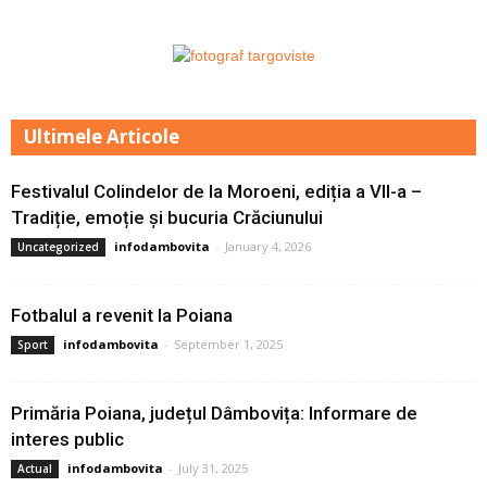
Ultimele Articole
Festivalul Colindelor de la Moroeni, ediția a VII-a –
Tradiție, emoție și bucuria Crăciunului
infodambovita
-
January 4, 2026
Uncategorized
Fotbalul a revenit la Poiana
infodambovita
-
September 1, 2025
Sport
Primăria Poiana, județul Dâmbovița: Informare de
interes public
infodambovita
-
July 31, 2025
Actual