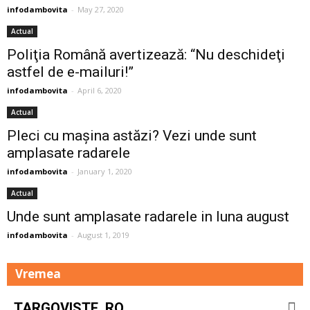
infodambovita
-
May 27, 2020
Actual
Poliţia Română avertizează: “Nu deschideţi
astfel de e-mailuri!”
infodambovita
-
April 6, 2020
Actual
Pleci cu mașina astăzi? Vezi unde sunt
amplasate radarele
infodambovita
-
January 1, 2020
Actual
Unde sunt amplasate radarele in luna august
infodambovita
-
August 1, 2019
Vremea
TARGOVISTE, RO