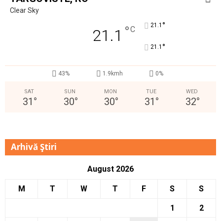
Clear Sky
°
21.1
°
C
21.1
°
21.1
43%
1.9kmh
0%
SAT
SUN
MON
TUE
WED
31
°
30
°
30
°
31
°
32
°
Arhivă Ştiri
August 2026
M
T
W
T
F
S
S
1
2