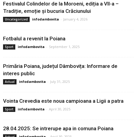
Festivalul Colindelor de la Moroeni, ediția a VII-a –
Tradiție, emoție și bucuria Crăciunului
infodambovita
-
January 4, 2026
Uncategorized
Fotbalul a revenit la Poiana
infodambovita
-
September 1, 2025
Sport
Primăria Poiana, județul Dâmbovița: Informare de
interes public
infodambovita
-
July 31, 2025
Actual
Vointa Crevedia este noua campioana a Ligii a patra
infodambovita
-
April 30, 2025
Sport
28.04.2025: Se intrerupe apa in comuna Poiana
infodambovita
-
April 30, 2025
Actual