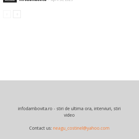
infodambovita.ro - stiri de ultima ora, interviuri, stiri
video
Contact us:
neagu_costinel@yahoo.com