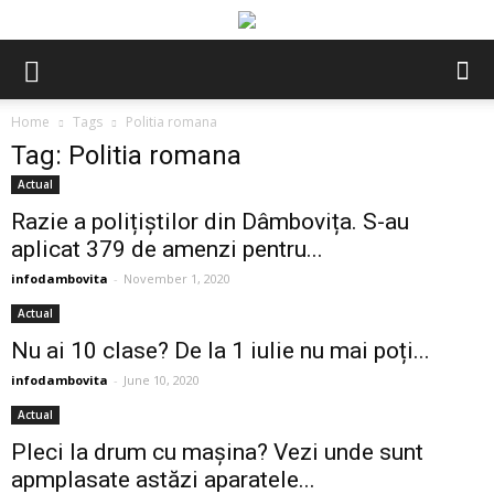
Home
Tags
Politia romana
Tag: Politia romana
Actual
Razie a polițiștilor din Dâmbovița. S-au
aplicat 379 de amenzi pentru...
infodambovita
-
November 1, 2020
Actual
Nu ai 10 clase? De la 1 iulie nu mai poți...
infodambovita
-
June 10, 2020
Actual
Pleci la drum cu mașina? Vezi unde sunt
apmplasate astăzi aparatele...