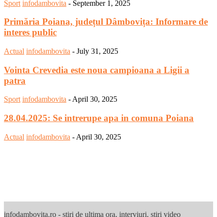
Sport
infodambovita
-
September 1, 2025
Primăria Poiana, județul Dâmbovița: Informare de
interes public
Actual
infodambovita
-
July 31, 2025
Vointa Crevedia este noua campioana a Ligii a
patra
Sport
infodambovita
-
April 30, 2025
28.04.2025: Se intrerupe apa in comuna Poiana
Actual
infodambovita
-
April 30, 2025
infodambovita.ro - stiri de ultima ora, interviuri, stiri video