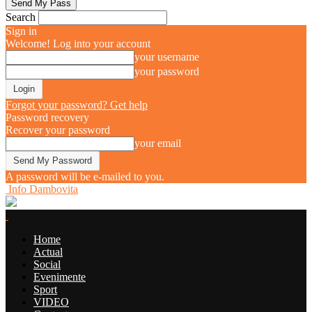
Search
Sign in
Welcome! Log into your account
your username
your password
Forgot your password? Get help
Password recovery
Recover your password
your email
A password will be e-mailed to you.
Info Dambovita
Home
Actual
Social
Evenimente
Sport
VIDEO