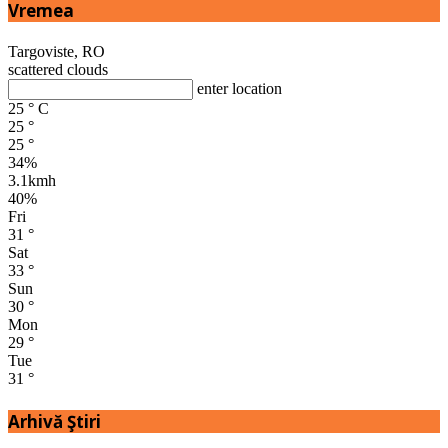
Vremea
Targoviste, RO
scattered clouds
enter location
25
°
C
25
°
25
°
34%
3.1kmh
40%
Fri
31
°
Sat
33
°
Sun
30
°
Mon
29
°
Tue
31
°
Arhivă Ştiri