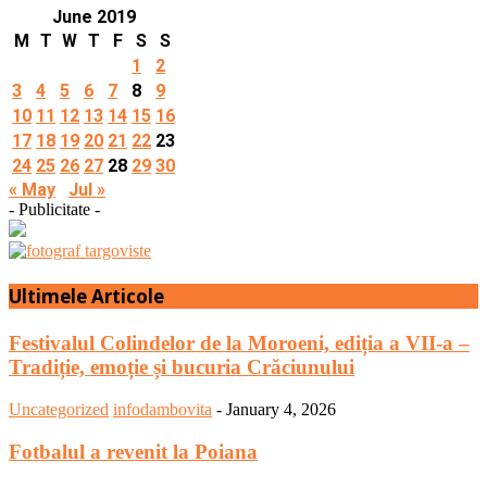
June 2019
M
T
W
T
F
S
S
1
2
3
4
5
6
7
8
9
10
11
12
13
14
15
16
17
18
19
20
21
22
23
24
25
26
27
28
29
30
« May
Jul »
- Publicitate -
Ultimele Articole
Festivalul Colindelor de la Moroeni, ediția a VII-a –
Tradiție, emoție și bucuria Crăciunului
Uncategorized
infodambovita
-
January 4, 2026
Fotbalul a revenit la Poiana