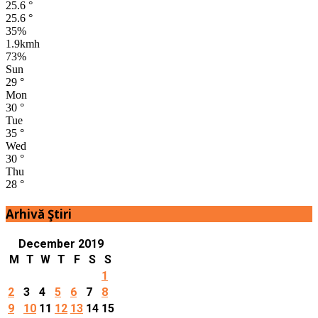
25.6
°
25.6
°
35%
1.9kmh
73%
Sun
29
°
Mon
30
°
Tue
35
°
Wed
30
°
Thu
28
°
Arhivă Ştiri
December 2019
M
T
W
T
F
S
S
1
2
3
4
5
6
7
8
9
10
11
12
13
14
15