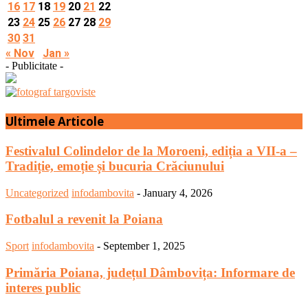
16
17
18
19
20
21
22
23
24
25
26
27
28
29
30
31
« Nov
Jan »
- Publicitate -
Ultimele Articole
Festivalul Colindelor de la Moroeni, ediția a VII-a –
Tradiție, emoție și bucuria Crăciunului
Uncategorized
infodambovita
-
January 4, 2026
Fotbalul a revenit la Poiana
Sport
infodambovita
-
September 1, 2025
Primăria Poiana, județul Dâmbovița: Informare de
interes public