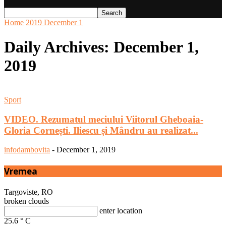
Home
2019
December
1
Daily Archives: December 1,
2019
Sport
VIDEO. Rezumatul meciului Viitorul Gheboaia-
Gloria Cornești. Iliescu și Mândru au realizat...
infodambovita
-
December 1, 2019
Vremea
Targoviste, RO
broken clouds
enter location
25.6
°
C