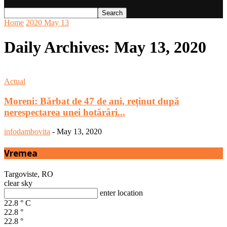
Home
2020
May
13
Daily Archives: May 13, 2020
Actual
Moreni: Bărbat de 47 de ani, reținut după
nerespectarea unei hotărâri...
infodambovita
-
May 13, 2020
Vremea
Targoviste, RO
clear sky
enter location
22.8
°
C
22.8
°
22.8
°