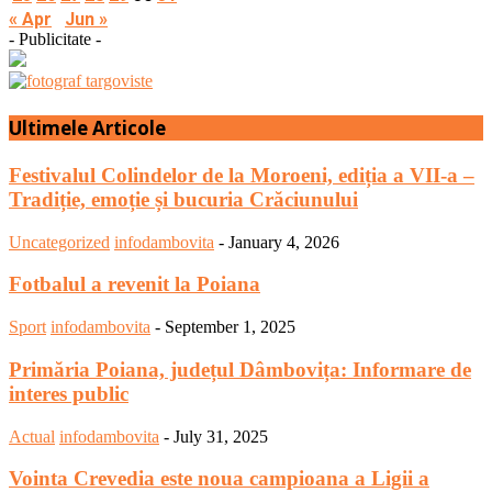
« Apr
Jun »
- Publicitate -
Ultimele Articole
Festivalul Colindelor de la Moroeni, ediția a VII-a –
Tradiție, emoție și bucuria Crăciunului
Uncategorized
infodambovita
-
January 4, 2026
Fotbalul a revenit la Poiana
Sport
infodambovita
-
September 1, 2025
Primăria Poiana, județul Dâmbovița: Informare de
interes public
Actual
infodambovita
-
July 31, 2025
Vointa Crevedia este noua campioana a Ligii a