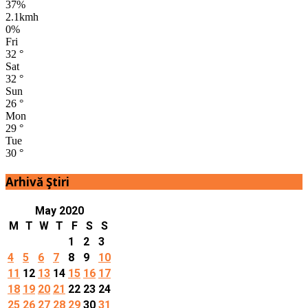
37%
2.1kmh
0%
Fri
32
°
Sat
32
°
Sun
26
°
Mon
29
°
Tue
30
°
Arhivă Ştiri
May 2020
M
T
W
T
F
S
S
1
2
3
4
5
6
7
8
9
10
11
12
13
14
15
16
17
18
19
20
21
22
23
24
25
26
27
28
29
30
31