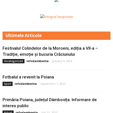
Ultimele Articole
Festivalul Colindelor de la Moroeni, ediția a VII-a –
Tradiție, emoție și bucuria Crăciunului
infodambovita
-
January 4, 2026
Uncategorized
Fotbalul a revenit la Poiana
infodambovita
-
September 1, 2025
Sport
Primăria Poiana, județul Dâmbovița: Informare de
interes public
infodambovita
-
July 31, 2025
Actual