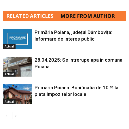
RELATED ARTICLES
MORE FROM AUTHOR
Primăria Poiana, județul Dâmbovița:
Informare de interes public
Actual
28.04.2025: Se intrerupe apa in comuna
Poiana
Actual
Primaria Poiana: Bonificatia de 10 % la
plata impozitelor locale
Actual