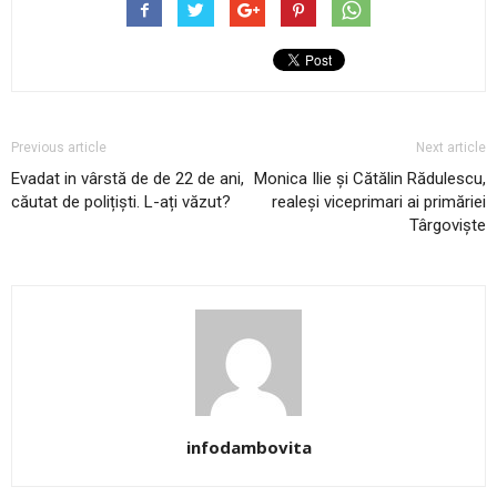
Previous article
Next article
Evadat in vârstă de de 22 de ani,
Monica Ilie și Cătălin Rădulescu,
căutat de polițiști. L-ați văzut?
realeși viceprimari ai primăriei
Târgoviște
infodambovita