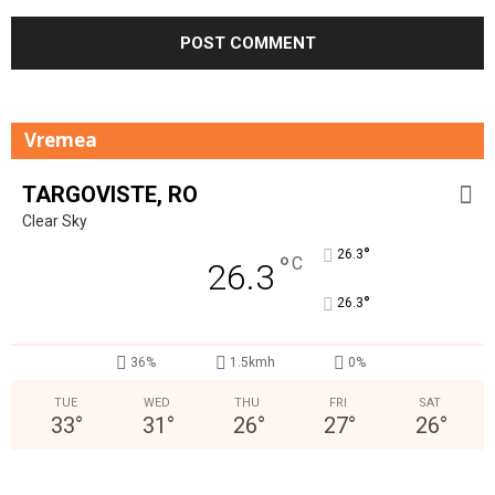
Vremea
TARGOVISTE, RO
Clear Sky
°
26.3
°
C
26.3
°
26.3
36%
1.5kmh
0%
TUE
WED
THU
FRI
SAT
33
°
31
°
26
°
27
°
26
°