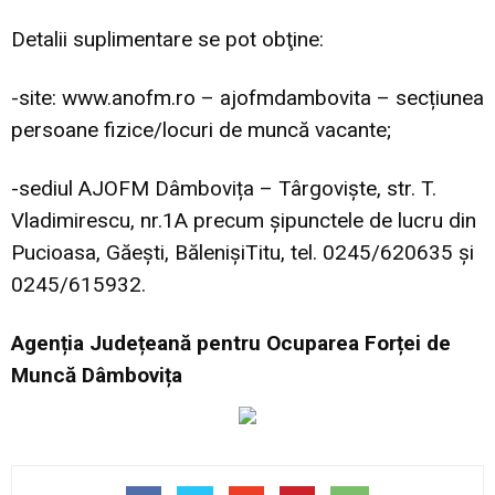
Detalii suplimentare se pot obţine:
-site:
www.anofm.ro
– ajofmdambovita – secțiunea
persoane fizice/locuri de muncă vacante;
-sediul AJOFM Dâmbovița – Târgoviște, str. T.
Vladimirescu, nr.1A precum șipunctele de lucru din
Pucioasa, Găești, BălenișiTitu, tel. 0245/620635 și
0245/615932.
Agenția Județeană pentru Ocuparea Forței de
Muncă Dâmbovița