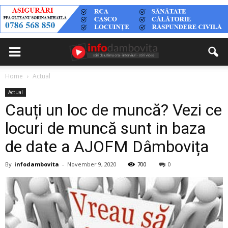
Home
Actual
Actual
Cauți un loc de muncă? Vezi ce
locuri de muncă sunt in baza
de date a AJOFM Dâmbovița
By
infodambovita
-
November 9, 2020
700
0