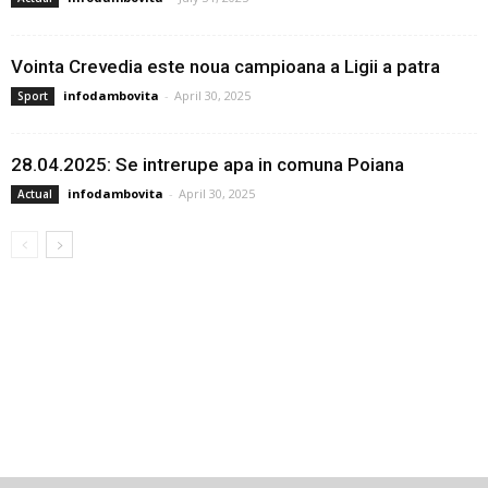
Vointa Crevedia este noua campioana a Ligii a patra
infodambovita
-
April 30, 2025
Sport
28.04.2025: Se intrerupe apa in comuna Poiana
infodambovita
-
April 30, 2025
Actual