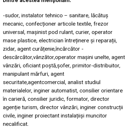
Dintre acestea menţionăm:
-sudor, instalator tehnico – sanitare, lăcătuș
mecanic, confecționer articole textile, frezor
universal, mașinist pod rulant, curier, operator
mase plastice, electrician întreținere și reparații,
zidar, agent curățenie,încărcător -
descărcător,vânzător,operator mașini unelte, agent
vânzări, oficiant poștă,șofer, primitor-distribuitor,
manipulant mărfuri, agent
securitate,agentcomercial, analist studiul
materialelor, inginer automatist, consilier orientare
în carieră, consilier juridic, formator, director
agenție turism, director vânzări, inginer construcții
civile, inginer proiectant instalațiiși muncitor
necalificat.