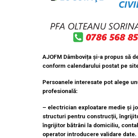
AJOFM Dâmbovița și-a propus să de
conform calendarului postat pe sit
Persoanele interesate pot alege u
profesională:
– electrician exploatare medie și jo
structuri pentru construcții, îngrijit
îngrijitor bătrâni la domiciliu, contab
operator introducere validare date.