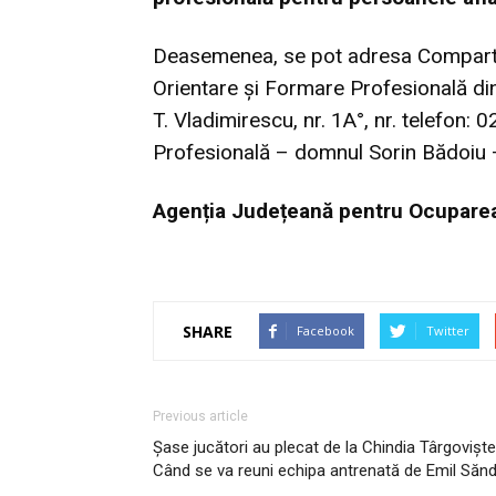
Deasemenea, se pot adresa Compartim
Orientare și Formare Profesională d
T. Vladimirescu, nr. 1A°, nr. telefon
Profesională – domnul Sorin Bădoiu 
Agenț
ia Județeană pentru Ocupare
SHARE
Facebook
Twitter
Previous article
Șase jucători au plecat de la Chindia Târgoviște
Când se va reuni echipa antrenată de Emil Sănd