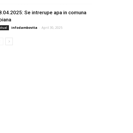
8.04.2025: Se intrerupe apa in comuna
oiana
infodambovita
-
April 30, 2025
ctual