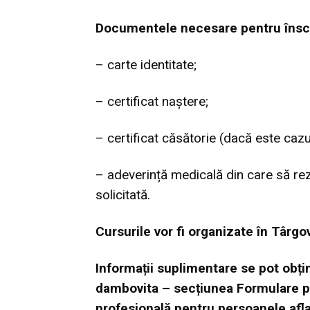
Documentele necesare pentru înscr
– carte identitate;
– certificat naștere;
– certificat căsătorie (dacă este cazu
– adeverință medicală din care să re
solicitată.
Cursurile vor fi organizate în Târgo
Informații suplimentare se pot obț
dambovita
– secțiunea Formulare p
profesională pentru persoanele afl