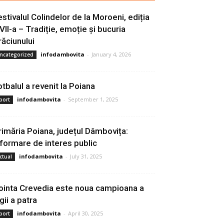
estivalul Colindelor de la Moroeni, ediția
 VII-a – Tradiție, emoție și bucuria
răciunului
infodambovita
-
January 4, 2026
ncategorized
otbalul a revenit la Poiana
infodambovita
-
September 1, 2025
port
rimăria Poiana, județul Dâmbovița:
nformare de interes public
infodambovita
-
July 31, 2025
ctual
ointa Crevedia este noua campioana a
gii a patra
infodambovita
-
April 30, 2025
port