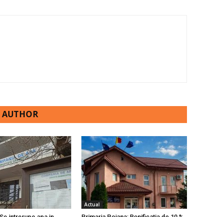
 AUTHOR
Actual
Se intrerupe apa in
Primaria Poiana: Bonificatia de 10 %