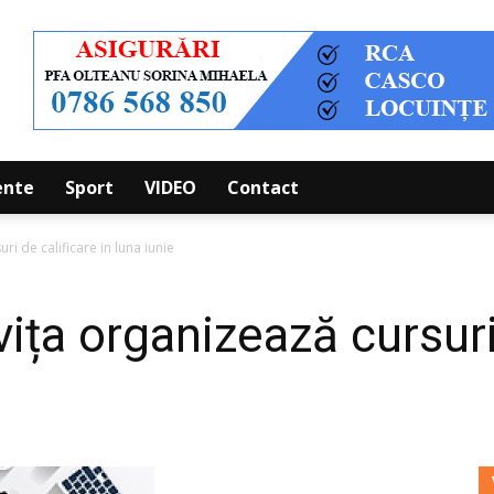
ente
Sport
VIDEO
Contact
 de calificare in luna iunie
 organizează cursuri d