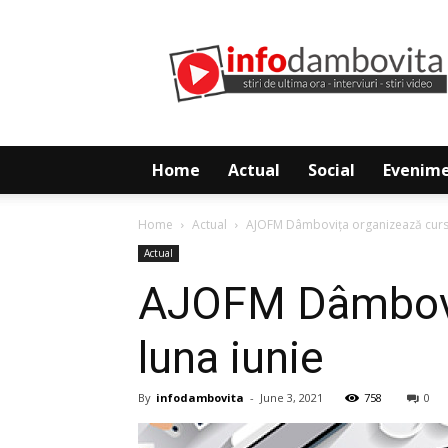
Info
Dambovita
Home
Actual
Social
Evenim
Home
Actual
AJOFM Dâmbovița organizează cursuri
Actual
AJOFM Dâmbovița
luna iunie
By
infodambovita
-
June 3, 2021
758
0