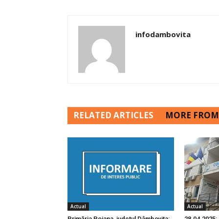
infodambovita
RELATED ARTICLES
MORE FROM
Actual
Actual
Primăria Poiana, județul Dâmbovița:
28.04.2025: 