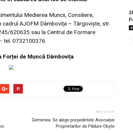
2
entului Medierea Muncii, Consiliere,
P
in cadrul AJOFM Dâmbovița – Târgoviște, str.
A
: 0245/620635 sau la Centrul de Formare
– tel. 0732100376.
a Forței de Muncă Dâmbovița
Next article
.
Gemenea: Se alege președintele Asociației
oi
Proprietarilor de Pădure Obște