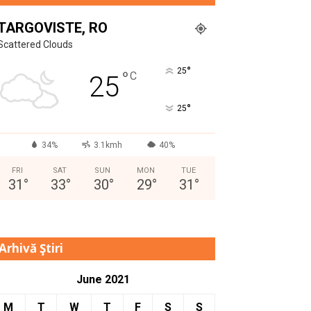
TARGOVISTE, RO
Scattered Clouds
°
25
°
C
25
°
25
34%
3.1kmh
40%
FRI
SAT
SUN
MON
TUE
31
°
33
°
30
°
29
°
31
°
Arhivă Ştiri
June 2021
M
T
W
T
F
S
S