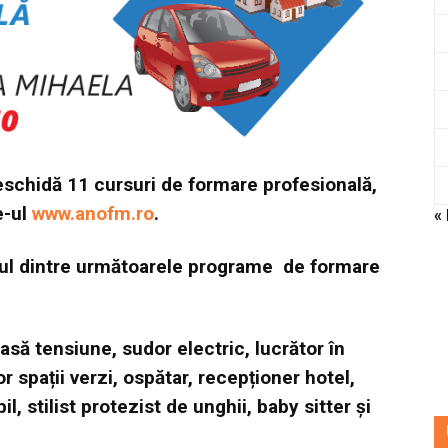
schidă 11 cursuri de formare profesională,
e-ul
www.anofm.ro
.
«
nul dintre următoarele programe de formare
asă tensiune, sudor electric, lucrător în
or spații verzi, ospătar, recepționer hotel,
il, stilist protezist de unghii, baby sitter și