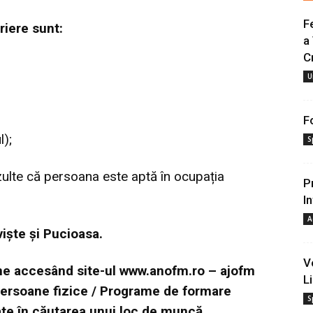
F
iere sunt:
a
C
U
F
l);
S
zulte că persoana este aptă în ocupația
P
I
A
viște și Pucioasa.
V
ine accesând site-ul
www.anofm.ro
– ajofm
Li
ersoane fizice / Programe de formare
S
ate în căutarea unui loc de muncă.