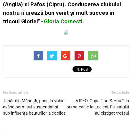
(Anglia) si Pafos (Cipru). Conducerea clubului
nostru ii urează bun venit și mult succes in
tricoul Gloriei”
–
Gloria Cornesti.
Previous article
Next article
Tânăr din Mănești, prins la volan
VIDEO. Cupa ”Ion Stefan”, la
având permisul suspendat și
prima editie la Lucieni. Fiii satului
sub influența băuturilor alcoolice
au cîștigat trofeul