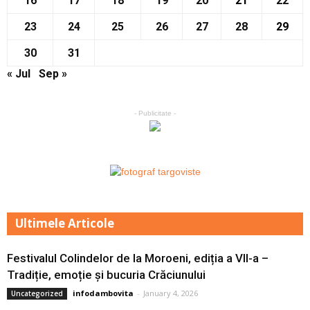
16
17
18
19
20
21
22
23
24
25
26
27
28
29
30
31
« Jul
Sep »
- Publicitate -
Ultimele Articole
Festivalul Colindelor de la Moroeni, ediția a VII-a –
Tradiție, emoție și bucuria Crăciunului
infodambovita
-
January 4, 2026
Uncategorized