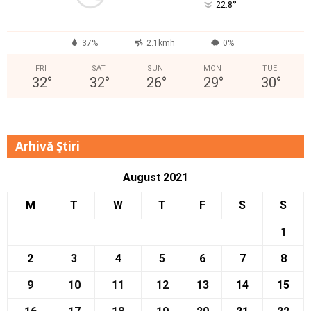
°
22.8
37%
2.1kmh
0%
FRI
SAT
SUN
MON
TUE
32
°
32
°
26
°
29
°
30
°
Arhivă Ştiri
August 2021
M
T
W
T
F
S
S
1
2
3
4
5
6
7
8
9
10
11
12
13
14
15