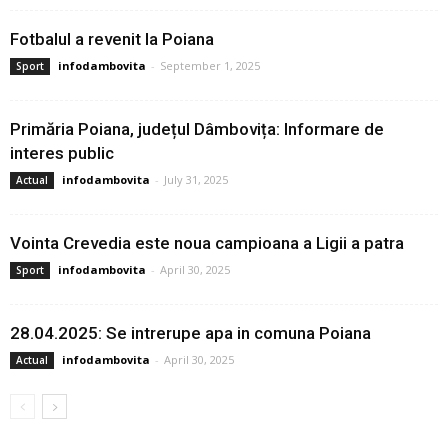
Fotbalul a revenit la Poiana
infodambovita
-
September 1, 2025
Sport
Primăria Poiana, județul Dâmbovița: Informare de
interes public
infodambovita
-
July 31, 2025
Actual
Vointa Crevedia este noua campioana a Ligii a patra
infodambovita
-
April 30, 2025
Sport
28.04.2025: Se intrerupe apa in comuna Poiana
infodambovita
-
April 30, 2025
Actual