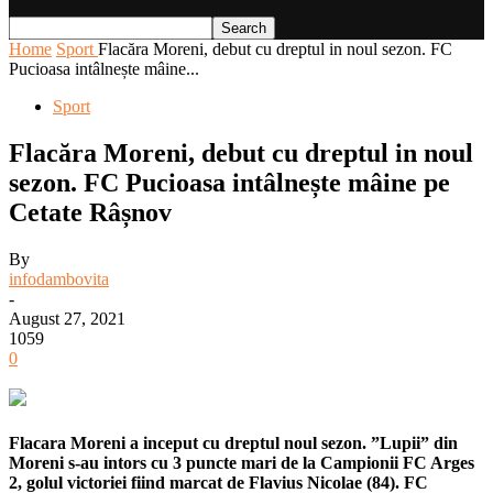
Home
Sport
Flacăra Moreni, debut cu dreptul in noul sezon. FC
Pucioasa intâlnește mâine...
Sport
Flacăra Moreni, debut cu dreptul in noul
sezon. FC Pucioasa intâlnește mâine pe
Cetate Râșnov
By
infodambovita
-
August 27, 2021
1059
0
Flacara Moreni a inceput cu dreptul noul sezon. ”Lupii” din
Moreni s-au intors cu 3 puncte mari de la Campionii FC Arges
2, golul victoriei fiind marcat de Flavius Nicolae (84). FC