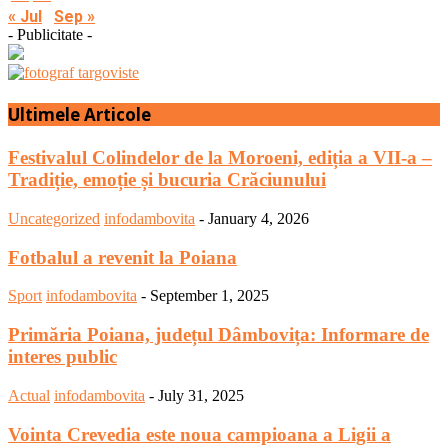
« Jul
Sep »
- Publicitate -
Ultimele Articole
Festivalul Colindelor de la Moroeni, ediția a VII-a –
Tradiție, emoție și bucuria Crăciunului
Uncategorized
infodambovita
-
January 4, 2026
Fotbalul a revenit la Poiana
Sport
infodambovita
-
September 1, 2025
Primăria Poiana, județul Dâmbovița: Informare de
interes public
Actual
infodambovita
-
July 31, 2025
Vointa Crevedia este noua campioana a Ligii a