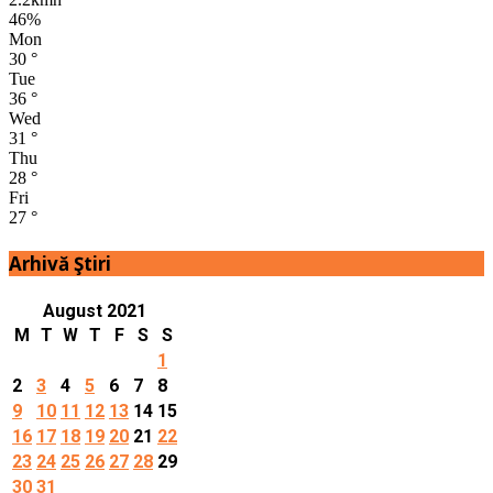
46%
Mon
30
°
Tue
36
°
Wed
31
°
Thu
28
°
Fri
27
°
Arhivă Ştiri
August 2021
M
T
W
T
F
S
S
1
2
3
4
5
6
7
8
9
10
11
12
13
14
15
16
17
18
19
20
21
22
23
24
25
26
27
28
29
30
31