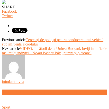
SHARE
Facebook
Twitter
Previous article
Cercetați de polițiști pentru conducere unui vehicul
sub influența alcoolului
Next article
VIDEO. Jucătorii de la Unirea Bucșani, loviți in trafic de
mai mulți indivizi. ”Ne-au lovit cu bâte, pumni și picioare”
infodambovita
RELATED ARTICLES
MORE FROM AUTHOR
Sport