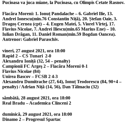
Pucioasa va juca miane, la Pucioasa, cu Olimpis Cetate Rasnov.
Flacăra Moreni:
1. Ionuț Pandalache – 6. Gabriel Ilie, 13.
Andrei Ionescu(min.76 Constantin Niță), 20. Ștefan Oaie, 3.
Dragoș Cernea (cpt) – 4. Eugen Matei, 5. Viorel Vîrtej, 17.
Flavius Nicolae, 7. Andrei Iliescu(min.65 Marius Ene) – 10.
Iulian Drăgan, 11. Daniel Roman(min.59 Bogdan Oancea).
Antrenor: Gabriel Paraschiv.
vineri, 27 august 2021, ora 18:00
Rapid 2 – CS Tunari 2-0
Alexandru Ioniță (32, 54 – penalty)
Campionii FC Argeş 2 – Flacăra Moreni 0-1
Flavius Nicolae (84)
Unirea Bascov – FCSB 2 4-3
Alexandru Dumitrache (27, 64), Ionuț Teodorescu (84, 90+4 –
penalty) / Adrian Niță (14, 56), Dan Tălmaciu (32)
sâmbătă, 28 august 2021, ora 18:00
Real Bradu – Academica Clinceni 2
duminică, 29 august 2021, ora 18:00
Dinamo 2 – Progresul Spartac