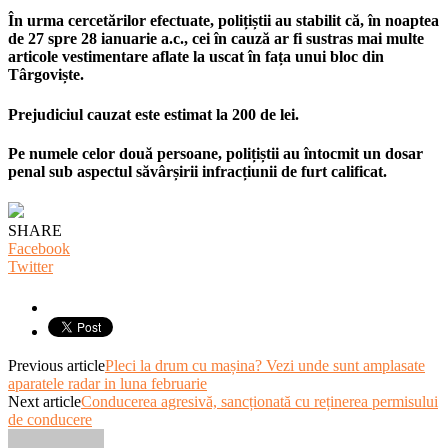
În urma cercetărilor efectuate, polițiștii au stabilit că, în noaptea
de 27 spre 28 ianuarie a.c., cei în cauză ar fi sustras mai multe
articole vestimentare aflate la uscat în fața unui bloc din
Târgoviște.
Prejudiciul cauzat este estimat la 200 de lei.
Pe numele celor două persoane, polițiștii au întocmit un dosar
penal sub aspectul săvârșirii infracțiunii de furt calificat.
SHARE
Facebook
Twitter
Previous article
Pleci la drum cu mașina? Vezi unde sunt amplasate
aparatele radar in luna februarie
Next article
Conducerea agresivă, sancționată cu reținerea permisului
de conducere