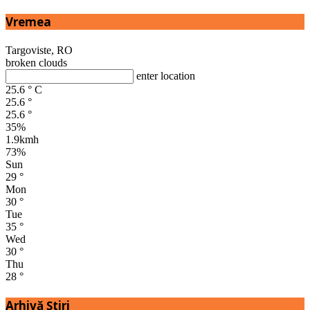
Vremea
Targoviste, RO
broken clouds
enter location
25.6
°
C
25.6
°
25.6
°
35%
1.9kmh
73%
Sun
29
°
Mon
30
°
Tue
35
°
Wed
30
°
Thu
28
°
Arhivă Ştiri