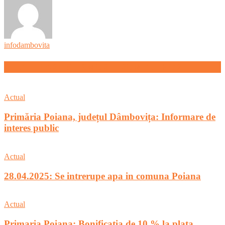
infodambovita
RELATED ARTICLES
MORE FROM AUTHOR
Actual
Primăria Poiana, județul Dâmbovița: Informare de
interes public
Actual
28.04.2025: Se intrerupe apa in comuna Poiana
Actual
Primaria Poiana: Bonificatia de 10 % la plata