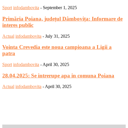
Sport
infodambovita
-
September 1, 2025
Primăria Poiana, județul Dâmbovița: Informare de
interes public
Actual
infodambovita
-
July 31, 2025
Vointa Crevedia este noua campioana a Ligii a
patra
Sport
infodambovita
-
April 30, 2025
28.04.2025: Se intrerupe apa in comuna Poiana
Actual
infodambovita
-
April 30, 2025