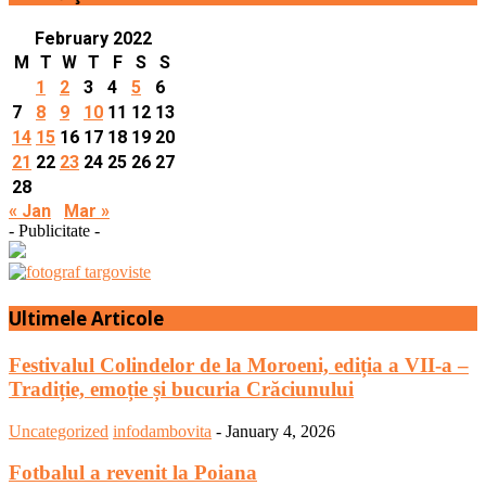
February 2022
M
T
W
T
F
S
S
1
2
3
4
5
6
7
8
9
10
11
12
13
14
15
16
17
18
19
20
21
22
23
24
25
26
27
28
« Jan
Mar »
- Publicitate -
Ultimele Articole
Festivalul Colindelor de la Moroeni, ediția a VII-a –
Tradiție, emoție și bucuria Crăciunului
Uncategorized
infodambovita
-
January 4, 2026
Fotbalul a revenit la Poiana