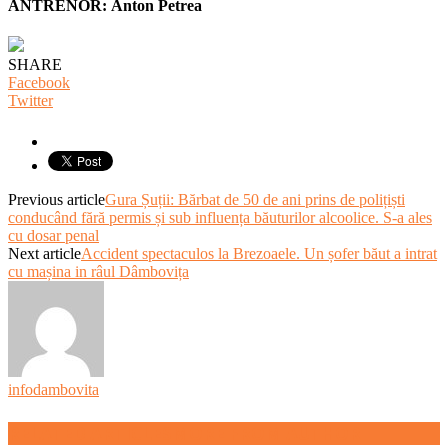
ANTRENOR:
Anton Petrea
SHARE
Facebook
Twitter
Previous article
Gura Șuții: Bărbat de 50 de ani prins de polițiști
conducând fără permis și sub influența băuturilor alcoolice. S-a ales
cu dosar penal
Next article
Accident spectaculos la Brezoaele. Un șofer băut a intrat
cu mașina in râul Dâmbovița
infodambovita
RELATED ARTICLES
MORE FROM AUTHOR