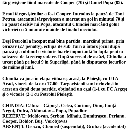
târgoviştene fiind marcate de Cooper (70) şi Daniel Popa (85).
Eroul târgoviştenilor a fost Cooper. Introdus la pauză de Toni
Petrea, atacantul târgoviştean a marcat un gol în minutul 70 şi
i-a pasat decisiv lui Popa, atacantul Chindiei marcând golul
victoriei cu 5 miunute înainte de finalul meciului.
Deşi Petrolul a început mai bine partida, marcând prima, prin
Grozav (27-penalty), echipa de sub Turn a întors jocul după
pauză şi a obţinut o victorie foarte importantă în lupta pentru
salvarea de la retrogradare. După succesul de astăzi, Chindia a
urcat până pe locul 9 în Superligă, până la disputarea jocurilor
de mâine şi luni.
Chindia va juca în etapa viitoare, acasă, la Ploieşti, cu UTA
Arad, vineri, de la ora 17.00. Targovistenii sunt neinvinși in
acest an după doua partide, obținând un egal (1-1 cu FC Argeș)
și o victorie (2-1 cu Petrolul Ploiești).
CHINDIA:
Căbuz – Căpușă, Celea, Corinus, Dinu, Ioniță –
Neguț, Dulca, Akhmatov – Popa, Popadiuc
REZERVE:
Moldovan, Șerban, Mihaiu, Dumitrașcu, Perianu,
Cooper, Boldor, Buș, Vorobjovas
ABSENȚI:
Orozco, Chamed (suspendați), Grubac (accidentat)