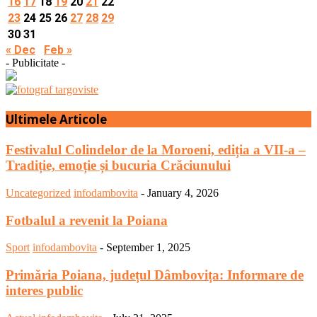
16
17
18
19
20
21
22
23
24
25
26
27
28
29
30
31
« Dec
Feb »
- Publicitate -
Ultimele Articole
Festivalul Colindelor de la Moroeni, ediția a VII-a –
Tradiție, emoție și bucuria Crăciunului
Uncategorized
infodambovita
-
January 4, 2026
Fotbalul a revenit la Poiana
Sport
infodambovita
-
September 1, 2025
Primăria Poiana, județul Dâmbovița: Informare de
interes public