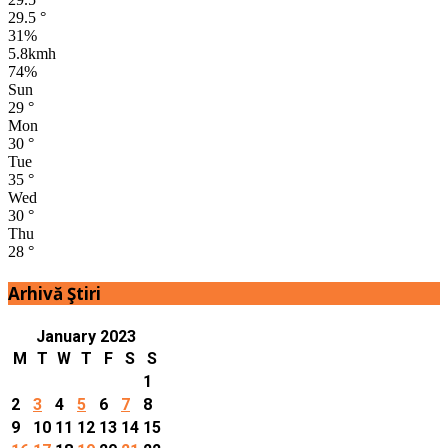
29.5
°
31%
5.8kmh
74%
Sun
29
°
Mon
30
°
Tue
35
°
Wed
30
°
Thu
28
°
Arhivă Ştiri
January 2023
M
T
W
T
F
S
S
1
2
3
4
5
6
7
8
9
10
11
12
13
14
15