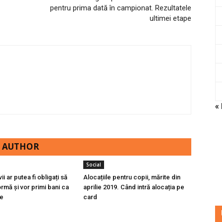
pentru prima dată în campionat. Rezultatele
ultimei etape
«
 AUTHOR
Social
ii ar putea fi obligați să
Alocațiile pentru copii, mărite din
rmă și vor primi bani ca
aprilie 2019. Când intră alocația pe
e
card