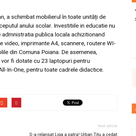
, a schimbat mobilierul în toate unități de
eputul anului scolar. Investitiile in educatie nu
le admnistratia publica locala achizitionand
re video, imprimante A4, scannere, routere WI-
școlile din Comuna Poiana. De asemenea,
 vor fi dotate cu 23 laptopuri pentru
All-In-One, pentru toate cadrele didactice.
Next article
S-a relansat Liga a patra! Urban Titu a cedat