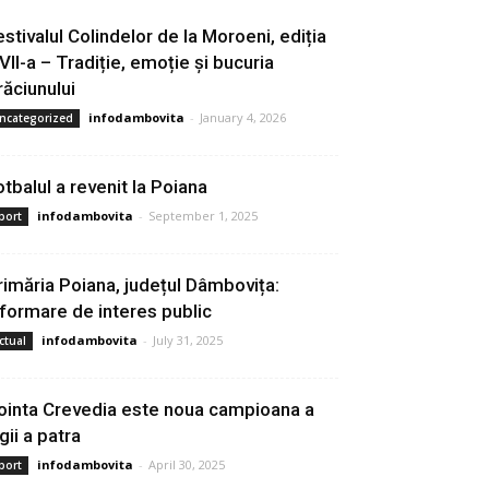
estivalul Colindelor de la Moroeni, ediția
 VII-a – Tradiție, emoție și bucuria
răciunului
infodambovita
-
January 4, 2026
ncategorized
otbalul a revenit la Poiana
infodambovita
-
September 1, 2025
port
rimăria Poiana, județul Dâmbovița:
nformare de interes public
infodambovita
-
July 31, 2025
ctual
ointa Crevedia este noua campioana a
gii a patra
infodambovita
-
April 30, 2025
port