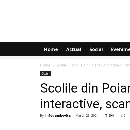
Info
Dambovita
Home
Actual
Social
Evenim
Home
Social
Scolile din Poiana vor dotate cu cam
Social
Scolile din Poia
interactive, sc
By
infodambovita
-
March 29, 2024
594
0