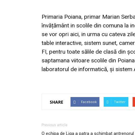
Primaria Poiana, primar Marian Serban
învățământ in scolile din comuna la inc
se vor opri aici, in urma cu cateva zi
table interactive, sistem sunet, came
FI, pentru toate sălile de clasă din 
saptamana viitoare scolile din Poiana
laboratorul de informatică, și sistem 
SHARE
Facebook
Twitter
Previous article
O echipa de Liga a patra a schimbat antrenorul