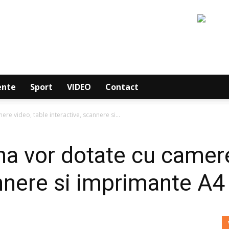
ente
Sport
VIDEO
Contact
ere video, table interactive, scannere si...
na vor dotate cu camere
annere si imprimante A4