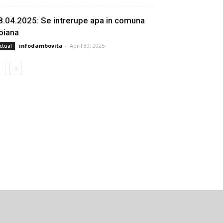
8.04.2025: Se intrerupe apa in comuna
oiana
infodambovita
-
April 30, 2025
ctual