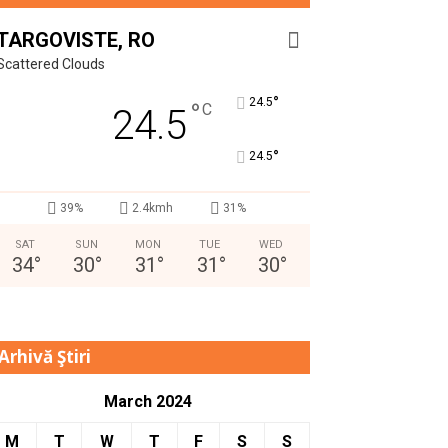
TARGOVISTE, RO
Scattered Clouds
°
24.5
°
C
24.5
°
24.5
39%
2.4kmh
31%
SAT
SUN
MON
TUE
WED
34
°
30
°
31
°
31
°
30
°
Arhivă Ştiri
March 2024
M
T
W
T
F
S
S