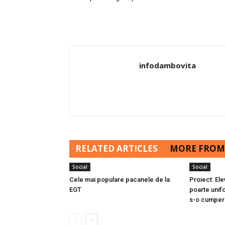
infodambovita
RELATED ARTICLES
MORE FROM
Social
Social
Cele mai populare pacanele de la
Proiect: Elev
EGT
poarte unifo
s-o cumper