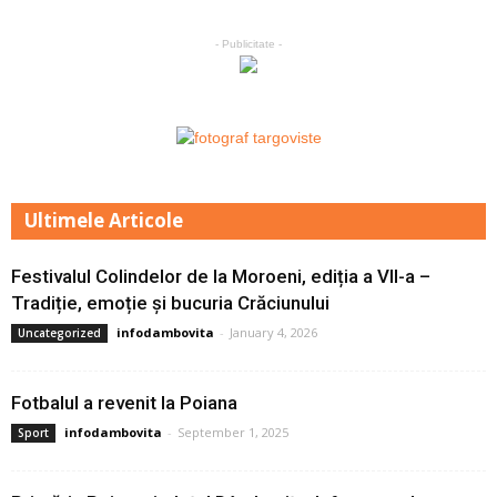
- Publicitate -
Ultimele Articole
Festivalul Colindelor de la Moroeni, ediția a VII-a –
Tradiție, emoție și bucuria Crăciunului
infodambovita
-
January 4, 2026
Uncategorized
Fotbalul a revenit la Poiana
infodambovita
-
September 1, 2025
Sport