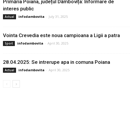
Primăria Poiana, județul Dâmbovița: Informare de
interes public
infodambovita
-
July 31, 2025
Actual
Vointa Crevedia este noua campioana a Ligii a patra
infodambovita
-
April 30, 2025
Sport
28.04.2025: Se intrerupe apa in comuna Poiana
infodambovita
-
April 30, 2025
Actual