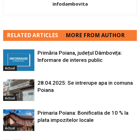
infodambovita
RELATED ARTICLES
MORE FROM AUTHOR
Primăria Poiana, județul Dâmbovița:
Informare de interes public
Actual
28.04.2025: Se intrerupe apa in comuna
Poiana
Actual
Primaria Poiana: Bonificatia de 10 % la
plata impozitelor locale
Actual