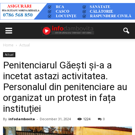
Home
Actual
Actual
Penitenciarul Găești și-a a
incetat astazi activitatea.
Personalul din penitenciare au
organizat un protest in fața
instituției
By
infodambovita
-
December 31, 2024
1224
0