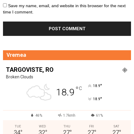
Save my name, email, and website in this browser for the next
time I comment.
Vremea
TARGOVISTE, RO
Broken Clouds
°
18.9
°
C
18.9
°
18.9
46%
1.7kmh
61%
TUE
WED
THU
FRI
SAT
34
°
32
°
27
°
27
°
27
°