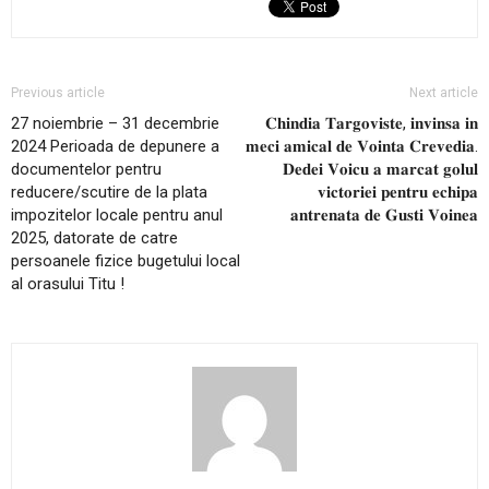
Previous article
Next article
27 noiembrie – 31 decembrie
𝐂𝐡𝐢𝐧𝐝𝐢𝐚 𝐓𝐚𝐫𝐠𝐨𝐯𝐢𝐬𝐭𝐞, 𝐢𝐧𝐯𝐢𝐧𝐬𝐚 𝐢𝐧
2024 Perioada de depunere a
𝐦𝐞𝐜𝐢 𝐚𝐦𝐢𝐜𝐚𝐥 𝐝𝐞 𝐕𝐨𝐢𝐧𝐭𝐚 𝐂𝐫𝐞𝐯𝐞𝐝𝐢𝐚.
documentelor pentru
𝐃𝐞𝐝𝐞𝐢 𝐕𝐨𝐢𝐜𝐮 𝐚 𝐦𝐚𝐫𝐜𝐚𝐭 𝐠𝐨𝐥𝐮𝐥
reducere/scutire de la plata
𝐯𝐢𝐜𝐭𝐨𝐫𝐢𝐞𝐢 𝐩𝐞𝐧𝐭𝐫𝐮 𝐞𝐜𝐡𝐢𝐩𝐚
impozitelor locale pentru anul
𝐚𝐧𝐭𝐫𝐞𝐧𝐚𝐭𝐚 𝐝𝐞 𝐆𝐮𝐬𝐭𝐢 𝐕𝐨𝐢𝐧𝐞𝐚
2025, datorate de catre
persoanele fizice bugetului local
al orasului Titu !