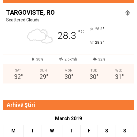
TARGOVISTE, RO
Scattered Clouds
°
28.3
°
C
28.3
°
28.3
30%
2.6kmh
32%
SAT
SUN
MON
TUE
WED
32
°
29
°
30
°
30
°
31
°
Arhivă Ştiri
March 2019
M
T
W
T
F
S
S