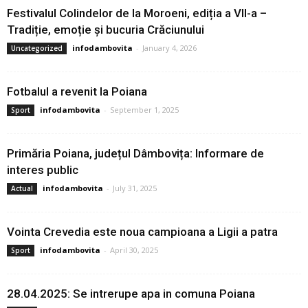
Festivalul Colindelor de la Moroeni, ediția a VII-a –
Tradiție, emoție și bucuria Crăciunului
infodambovita
-
January 4, 2026
Uncategorized
Fotbalul a revenit la Poiana
infodambovita
-
September 1, 2025
Sport
Primăria Poiana, județul Dâmbovița: Informare de
interes public
infodambovita
-
July 31, 2025
Actual
Vointa Crevedia este noua campioana a Ligii a patra
infodambovita
-
April 30, 2025
Sport
28.04.2025: Se intrerupe apa in comuna Poiana