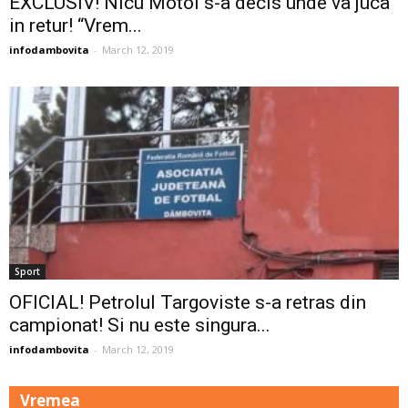
EXCLUSIV! Nicu Motoi s-a decis unde va juca
in retur! “Vrem...
infodambovita
-
March 12, 2019
Sport
OFICIAL! Petrolul Targoviste s-a retras din
campionat! Si nu este singura...
infodambovita
-
March 12, 2019
Vremea