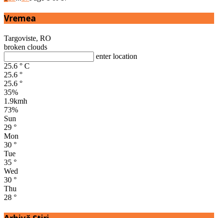
Vremea
Targoviste, RO
broken clouds
enter location
25.6
°
C
25.6
°
25.6
°
35%
1.9kmh
73%
Sun
29
°
Mon
30
°
Tue
35
°
Wed
30
°
Thu
28
°