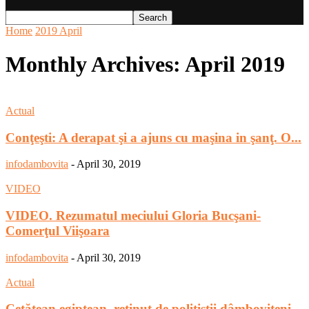
Home
2019
April
Monthly Archives: April 2019
Actual
Conţeşti: A derapat şi a ajuns cu maşina in şanţ. O...
infodambovita
-
April 30, 2019
VIDEO
VIDEO. Rezumatul meciului Gloria Bucşani-
Comerţul Viişoara
infodambovita
-
April 30, 2019
Actual
Cetăţean egiptean, reținut de polițiștii dâmboviţeni