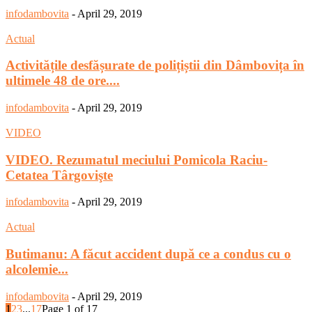
infodambovita
-
April 29, 2019
Actual
Activitățile desfășurate de polițiștii din Dâmbovița în
ultimele 48 de ore....
infodambovita
-
April 29, 2019
VIDEO
VIDEO. Rezumatul meciului Pomicola Raciu-
Cetatea Târgovişte
infodambovita
-
April 29, 2019
Actual
Butimanu: A făcut accident după ce a condus cu o
alcolemie...
infodambovita
-
April 29, 2019
1
2
3
...
17
Page 1 of 17