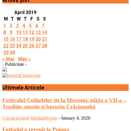
Arhivă Ştiri
April 2019
M
T
W
T
F
S
S
1
2
3
4
5
6
7
8
9
10
11
12
13
14
15
16
17
18
19
20
21
22
23
24
25
26
27
28
29
30
« Mar
May »
- Publicitate -
Ultimele Articole
Festivalul Colindelor de la Moroeni, ediția a VII-a –
Tradiție, emoție și bucuria Crăciunului
Uncategorized
infodambovita
-
January 4, 2026
Fotbalul a revenit la Poiana