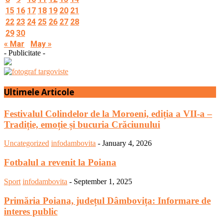
15
16
17
18
19
20
21
22
23
24
25
26
27
28
29
30
« Mar
May »
- Publicitate -
Ultimele Articole
Festivalul Colindelor de la Moroeni, ediția a VII-a –
Tradiție, emoție și bucuria Crăciunului
Uncategorized
infodambovita
-
January 4, 2026
Fotbalul a revenit la Poiana
Sport
infodambovita
-
September 1, 2025
Primăria Poiana, județul Dâmbovița: Informare de
interes public