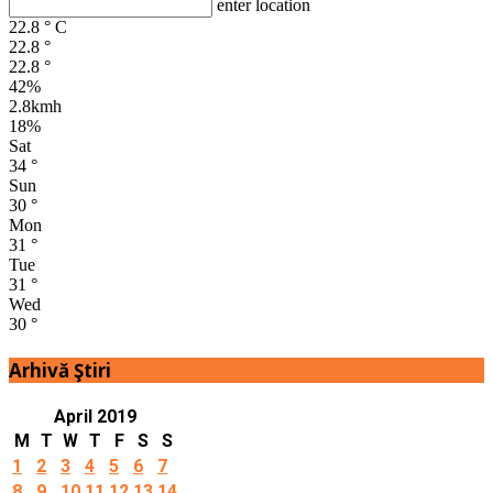
enter location
22.8
°
C
22.8
°
22.8
°
42%
2.8kmh
18%
Sat
34
°
Sun
30
°
Mon
31
°
Tue
31
°
Wed
30
°
Arhivă Ştiri
April 2019
M
T
W
T
F
S
S
1
2
3
4
5
6
7
8
9
10
11
12
13
14