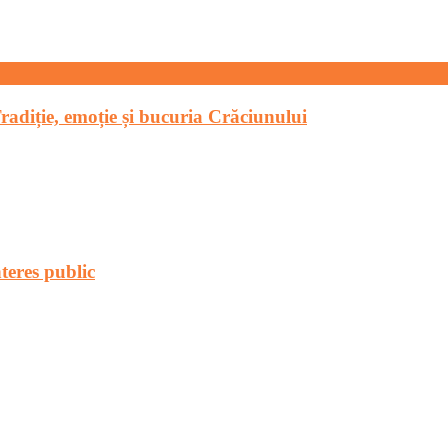
Tradiție, emoție și bucuria Crăciunului
teres public