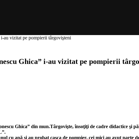
-au vizitat pe pompierii târgovişteni
escu Ghica” i-au vizitat pe pompierii târgo
nescu Ghica” din mun.Târgovişte, însoţiţi de cadre didactice şi păr
L”.
rtunul cu apă şi au probat casca de pompier, cei mici au avut parte 