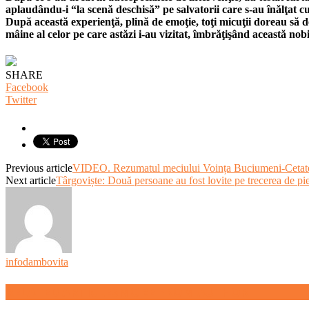
aplaudându-i “la scenă deschisă” pe salvatorii care s-au înălţat c
După această experienţă, plină de emoţie, toţi micuţii doreau să d
mâine al celor pe care astăzi i-au vizitat, îmbrăţişând această nob
SHARE
Facebook
Twitter
Previous article
VIDEO. Rezumatul meciului Voința Buciumeni-Cetatea
Next article
Târgoviște: Două persoane au fost lovite pe trecerea de pi
infodambovita
RELATED ARTICLES
MORE FROM AUTHOR