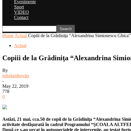
Evenimente
Sport
VIDEO
Contact
Home
Actual
Copiii de la Grădiniţa “Alexandrina Simionescu Ghica” i
Actual
Copiii de la Grădiniţa “Alexandrina Simion
By
infodambovita
-
May 22, 2019
778
0
Astăzi, 21 mai, cca.50 de copii de la Grădiniţa “Alexandrina Simio
activitate desfăşurată în cadrul Programului “ŞCOALA ALTFE
După ce s-au urcat în autospecialele de intervenţie, au testat fu