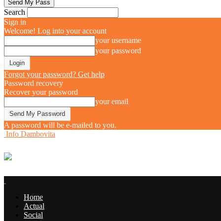
Search
Sign in
Welcome! Log into your account
your username
your password
Forgot your password? Get help
Password recovery
Recover your password
your email
A password will be e-mailed to you.
Info Dambovita
Home
Actual
Social