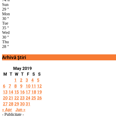
Sun
29
°
Mon
30
°
Tue
35
°
Wed
30
°
Thu
28
°
Arhivă Ştiri
May 2019
M
T
W
T
F
S
S
1
2
3
4
5
6
7
8
9
10
11
12
13
14
15
16
17
18
19
20
21
22
23
24
25
26
27
28
29
30
31
« Apr
Jun »
- Publicitate -