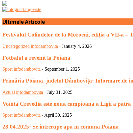
Ultimele Articole
Festivalul Colindelor de la Moroeni, ediția a VII-a – 
Uncategorized
infodambovita
-
January 4, 2026
Fotbalul a revenit la Poiana
Sport
infodambovita
-
September 1, 2025
Primăria Poiana, județul Dâmbovița: Informare de in
Actual
infodambovita
-
July 31, 2025
Vointa Crevedia este noua campioana a Ligii a patra
Sport
infodambovita
-
April 30, 2025
28.04.2025: Se intrerupe apa in comuna Poiana