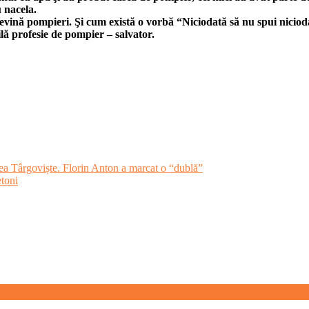
u nacela.
evină pompieri. Şi cum există o vorbă “Niciodată să nu spui niciodat
ilă profesie de pompier – salvator.
 Târgoviște. Florin Anton a marcat o “dublă”
etoni