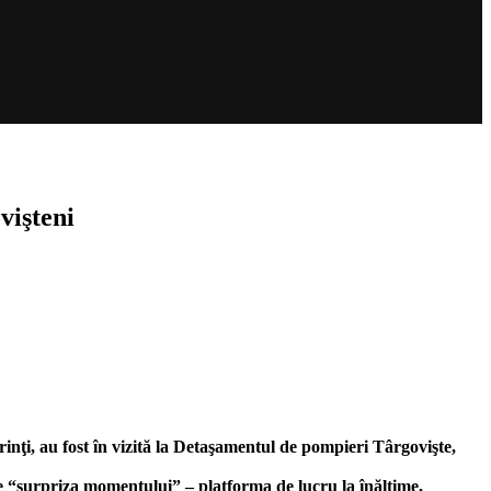
vişteni
inţi, au fost în vizită la Detaşamentul de pompieri Târgovişte,
de “surpriza momentului” – platforma de lucru la înălţime,