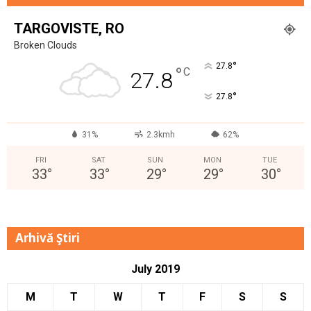
TARGOVISTE, RO
Broken Clouds
°
27.8
°
C
27.8
°
27.8
31%
2.3kmh
62%
FRI
SAT
SUN
MON
TUE
33
°
33
°
29
°
29
°
30
°
Arhivă Ştiri
July 2019
M
T
W
T
F
S
S