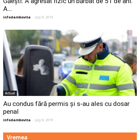
Găești: A agresat fizic un bărbat de 51 de ani.
A...
infodambovita
-
July 8, 2019
Actual
Au condus fără permis și s-au ales cu dosar
penal
infodambovita
-
July 8, 2019
Vremea