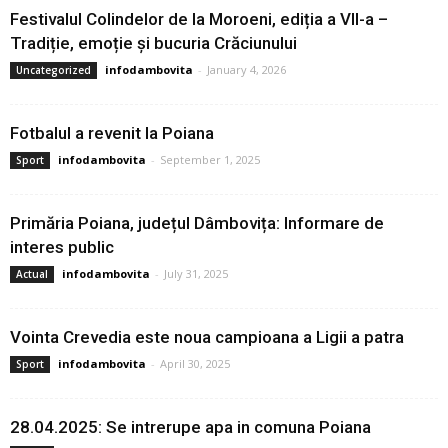
Festivalul Colindelor de la Moroeni, ediția a VII-a –
Tradiție, emoție și bucuria Crăciunului
infodambovita
-
January 4, 2026
Uncategorized
Fotbalul a revenit la Poiana
infodambovita
-
September 1, 2025
Sport
Primăria Poiana, județul Dâmbovița: Informare de
interes public
infodambovita
-
July 31, 2025
Actual
Vointa Crevedia este noua campioana a Ligii a patra
infodambovita
-
April 30, 2025
Sport
28.04.2025: Se intrerupe apa in comuna Poiana