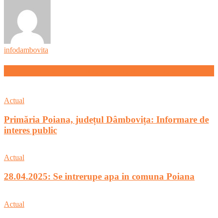
infodambovita
RELATED ARTICLES
MORE FROM AUTHOR
Actual
Primăria Poiana, județul Dâmbovița: Informare de
interes public
Actual
28.04.2025: Se intrerupe apa in comuna Poiana
Actual