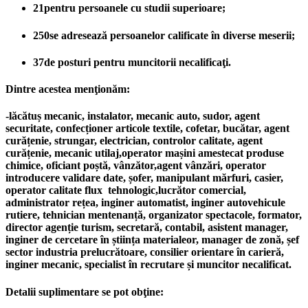
21
pentru persoanele cu studii superioare;
250se adresează persoanelor calificate în diverse meserii;
37de posturi pentru muncitorii necalificaţi.
Dintre acestea menţionăm:
-lăcătuș mecanic, instalator, mecanic auto, sudor, agent
securitate, confecționer articole textile, cofetar, bucătar, agent
curățenie, strungar, electrician, controlor calitate, agent
curățenie, mecanic utilaj,operator mașini amestecat produse
chimice, oficiant poștă, vânzător,agent vânzări, operator
introducere validare date, șofer, manipulant mărfuri, casier,
operator calitate flux tehnologic,lucrător comercial,
administrator rețea, inginer automatist, inginer autovehicule
rutiere, tehnician mentenanță, organizator spectacole, formator,
director agenție turism, secretară, contabil, asistent manager,
inginer de cercetare în știința materialeor, manager de zonă, șef
sector industria prelucrătoare, consilier orientare în carieră,
inginer mecanic, specialist în recrutare și muncitor necalificat.
Detalii suplimentare se pot obţine: