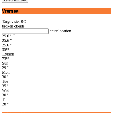
Vremea
Targoviste, RO
broken clouds
enter location
25.6
°
C
25.6
°
25.6
°
35%
1.9kmh
73%
Sun
29
°
Mon
30
°
Tue
35
°
Wed
30
°
Thu
28
°