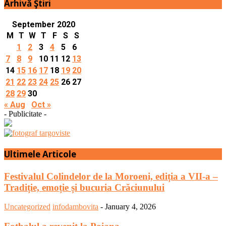
Arhivă Ştiri
September 2020
M
T
W
T
F
S
S
1
2
3
4
5
6
7
8
9
10
11
12
13
14
15
16
17
18
19
20
21
22
23
24
25
26
27
28
29
30
« Aug
Oct »
- Publicitate -
Ultimele Articole
Festivalul Colindelor de la Moroeni, ediția a VII-a –
Tradiție, emoție și bucuria Crăciunului
Uncategorized
infodambovita
-
January 4, 2026