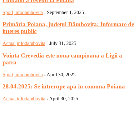
Fotbalul a revenit la Poiana
Sport
infodambovita
-
September 1, 2025
Primăria Poiana, județul Dâmbovița: Informare de
interes public
Actual
infodambovita
-
July 31, 2025
Vointa Crevedia este noua campioana a Ligii a
patra
Sport
infodambovita
-
April 30, 2025
28.04.2025: Se intrerupe apa in comuna Poiana
Actual
infodambovita
-
April 30, 2025