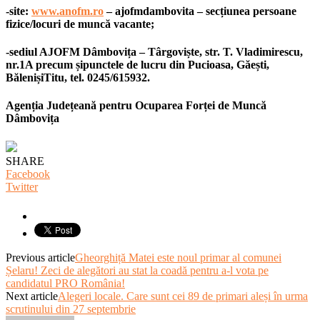
-site:
www.anofm.ro
– ajofmdambovita – secțiunea persoane
fizice/locuri de muncă vacante;
-sediul AJOFM Dâmbovița – Târgoviște, str. T. Vladimirescu,
nr.1A precum șipunctele de lucru din Pucioasa, Găești,
BălenișiTitu, tel. 0245/615932.
Agenția Județeană pentru Ocuparea Forței de Muncă
Dâmbovița
SHARE
Facebook
Twitter
Previous article
Gheorghiță Matei este noul primar al comunei
Șelaru! Zeci de alegători au stat la coadă pentru a-l vota pe
candidatul PRO România!
Next article
Alegeri locale. Care sunt cei 89 de primari aleși în urma
scrutinului din 27 septembrie