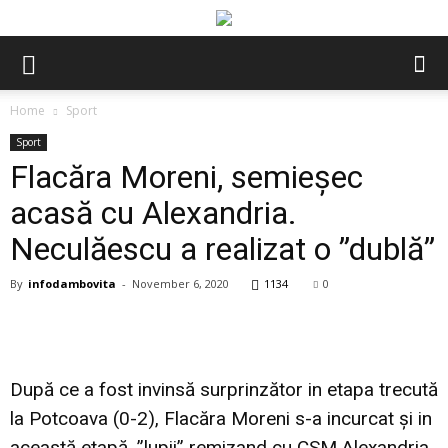
Home
Sport
Sport
Flacăra Moreni, semieșec
acasă cu Alexandria.
Neculăescu a realizat o ”dublă”
By
infodambovita
-
November 6, 2020
1134
0
După ce a fost invinsă surprinzător in etapa trecută
la Potcoava (0-2), Flacăra Moreni s-a incurcat și in
această etapă, ”lupii” remizand cu CSM Alexandria,