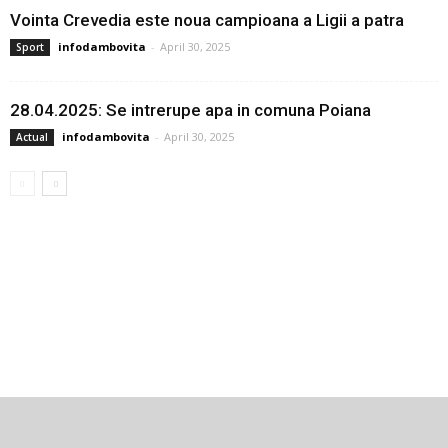
Vointa Crevedia este noua campioana a Ligii a patra
infodambovita
-
April 30, 2025
Sport
28.04.2025: Se intrerupe apa in comuna Poiana
infodambovita
-
April 30, 2025
Actual