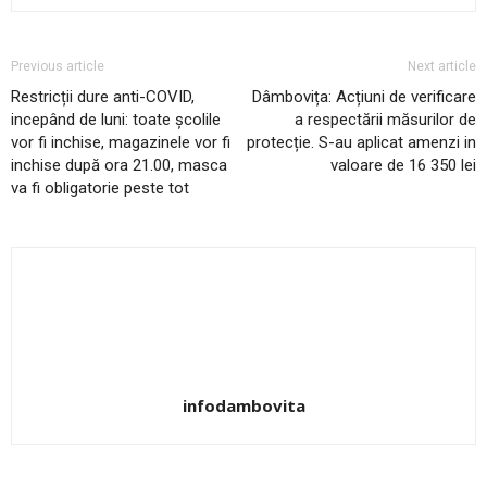
Previous article
Next article
Restricții dure anti-COVID,
Dâmbovița: Acțiuni de verificare
incepând de luni: toate școlile
a respectării măsurilor de
vor fi inchise, magazinele vor fi
protecție. S-au aplicat amenzi in
inchise după ora 21.00, masca
valoare de 16 350 lei
va fi obligatorie peste tot
infodambovita