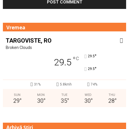
Vremea
TARGOVISTE, RO
Broken Clouds
°
29.5
°
C
29.5
°
29.5
31%
5.8kmh
74%
SUN
MON
TUE
WED
THU
29
°
30
°
35
°
30
°
28
°
Arhivă Ştiri