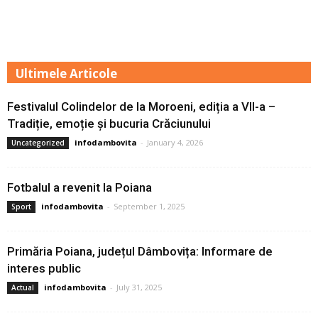
Ultimele Articole
Festivalul Colindelor de la Moroeni, ediția a VII-a –
Tradiție, emoție și bucuria Crăciunului
infodambovita
-
January 4, 2026
Uncategorized
Fotbalul a revenit la Poiana
infodambovita
-
September 1, 2025
Sport
Primăria Poiana, județul Dâmbovița: Informare de
interes public
infodambovita
-
July 31, 2025
Actual