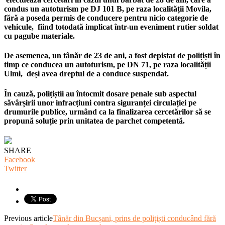
condus un autoturism pe DJ 101 B, pe raza localității Movila,
fără a poseda permis de conducere pentru nicio categorie de
vehicule, fiind totodată implicat într-un eveniment rutier soldat
cu pagube materiale.
De asemenea, un tânăr de 23 de ani, a fost depistat de polițiști în
timp ce conducea un autoturism, pe DN 71, pe raza localității
Ulmi, deși avea dreptul de a conduce suspendat.
În cauză, polițiștii au întocmit dosare penale sub aspectul
săvârșirii unor infracțiuni contra siguranței circulației pe
drumurile publice, urmând ca la finalizarea cercetărilor să se
propună soluție prin unitatea de parchet competentă.
SHARE
Facebook
Twitter
Previous article
Tânăr din Bucșani, prins de polițiști conducând fără