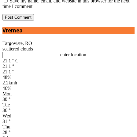
Save my name, email, and website in this browser for the next
time I comment.
Vremea
Targoviste, RO
scattered clouds
enter location
21.1
°
C
21.1
°
21.1
°
48%
2.2kmh
46%
Mon
30
°
Tue
36
°
Wed
31
°
Thu
28
°