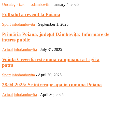
Uncategorized
infodambovita
-
January 4, 2026
Fotbalul a revenit la Poiana
Sport
infodambovita
-
September 1, 2025
Primăria Poiana, județul Dâmbovița: Informare de
interes public
Actual
infodambovita
-
July 31, 2025
Vointa Crevedia este noua campioana a Ligii a
patra
Sport
infodambovita
-
April 30, 2025
28.04.2025: Se intrerupe apa in comuna Poiana
Actual
infodambovita
-
April 30, 2025