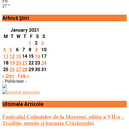
Fri
27
°
Arhivă Ştiri
January 2021
M
T
W
T
F
S
S
1
2
3
4
5
6
7
8
9
10
11
12
13
14
15
16
17
18
19
20
21
22
23
24
25
26
27
28
29
30
31
« Dec
Feb »
- Publicitate -
Ultimele Articole
Festivalul Colindelor de la Moroeni, ediția a VII-a –
Tradiție, emoție și bucuria Crăciunului