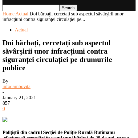
Home
Actual
Doi bărbați, cercetați sub aspectul săvârșirii unor
infracțiuni contra siguranței circulației pe...
Actual
Doi bărbați, cercetați sub aspectul
săvârșirii unor infracțiuni contra
siguranței circulației pe drumurile
publice
By
infodambovita
-
January 21, 2021
857
0
Polițiștii din cadrul Secției de Poliție Rurală Butimanu
efectuează cercetări în cazul unui bărbat de 28 de ani, care a