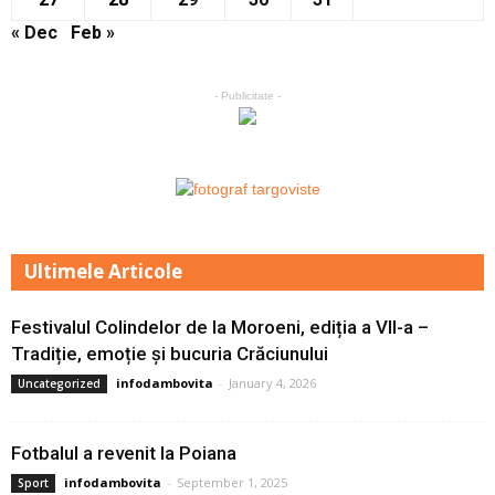
« Dec
Feb »
- Publicitate -
Ultimele Articole
Festivalul Colindelor de la Moroeni, ediția a VII-a –
Tradiție, emoție și bucuria Crăciunului
infodambovita
-
January 4, 2026
Uncategorized
Fotbalul a revenit la Poiana
infodambovita
-
September 1, 2025
Sport