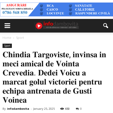
Home
Sport
Sport
𝐂𝐡𝐢𝐧𝐝𝐢𝐚 𝐓𝐚𝐫𝐠𝐨𝐯𝐢𝐬𝐭𝐞, 𝐢𝐧𝐯𝐢𝐧𝐬𝐚 𝐢𝐧
𝐦𝐞𝐜𝐢 𝐚𝐦𝐢𝐜𝐚𝐥 𝐝𝐞 𝐕𝐨𝐢𝐧𝐭𝐚
𝐂𝐫𝐞𝐯𝐞𝐝𝐢𝐚. 𝐃𝐞𝐝𝐞𝐢 𝐕𝐨𝐢𝐜𝐮 𝐚
𝐦𝐚𝐫𝐜𝐚𝐭 𝐠𝐨𝐥𝐮𝐥 𝐯𝐢𝐜𝐭𝐨𝐫𝐢𝐞𝐢 𝐩𝐞𝐧𝐭𝐫𝐮
𝐞𝐜𝐡𝐢𝐩𝐚 𝐚𝐧𝐭𝐫𝐞𝐧𝐚𝐭𝐚 𝐝𝐞 𝐆𝐮𝐬𝐭𝐢
𝐕𝐨𝐢𝐧𝐞𝐚
By
infodambovita
-
January 25, 2025
650
0