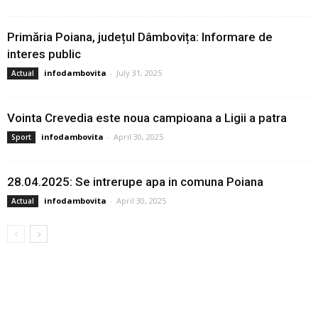
Primăria Poiana, județul Dâmbovița: Informare de
interes public
infodambovita
-
July 31, 2025
Actual
Vointa Crevedia este noua campioana a Ligii a patra
infodambovita
-
April 30, 2025
Sport
28.04.2025: Se intrerupe apa in comuna Poiana
infodambovita
-
April 30, 2025
Actual