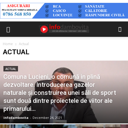
Home
Actual
ACTUAL
ACTUAL
Comuna Lucieni, o comună in plină
dezvoltare. Introducerea gazelor
naturale și construirea unei săli de sport
sunt două dintre proiectele de viitor ale
primarului...
infodambovita
-
December 24, 2021