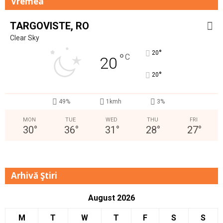
Vremea
TARGOVISTE, RO
Clear Sky
°
20
°
C
20
°
20
49%
1kmh
3%
MON
TUE
WED
THU
FRI
30
°
36
°
31
°
28
°
27
°
Arhivă Ştiri
August 2026
M
T
W
T
F
S
S