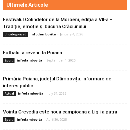
Ultimele Articole
Festivalul Colindelor de la Moroeni, ediția a VII-a –
Tradiție, emoție și bucuria Crăciunului
infodambovita
-
January 4, 2026
Uncategorized
Fotbalul a revenit la Poiana
infodambovita
-
September 1, 2025
Sport
Primăria Poiana, județul Dâmbovița: Informare de
interes public
infodambovita
-
July 31, 2025
Actual
Vointa Crevedia este noua campioana a Ligii a patra
infodambovita
-
April 30, 2025
Sport