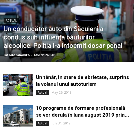
ACTUAL
Un conducător auto din Săcuieni a
condus sub influenţa băuturilor
alcoolice. Poliţia i-a intocmit dosar penal
infodambovita
-
March 26, 2019
Un tânăr, în stare de ebrietate, surprins
la volanul unui autoturism
May 26, 2019
Actual
10 programe de formare profesională
se vor derula în luna august 2019 prin...
July 31, 2019
Actual