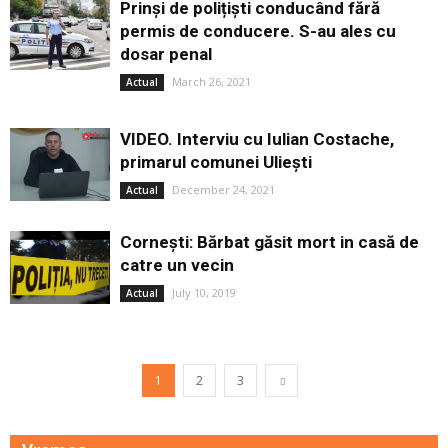
Prinși de polițiști conducând fără
permis de conducere. S-au ales cu
dosar penal
March 26, 2021
Actual
VIDEO. Interviu cu Iulian Costache,
primarul comunei Uliești
December 24, 2021
Actual
Cornești: Bărbat găsit mort in casă de
catre un vecin
July 10, 2019
Actual
1
2
3