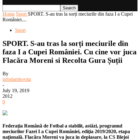
Home
Sport
SPORT. S-au tras la sorți meciurile din faza I a Cupei
României....
Sport
SPORT. S-au tras la sorți meciurile din
faza I a Cupei României. Cu cine vor juca
Flacăra Moreni si Recolta Gura Șuții
By
infodambovita
-
July 19, 2019
2012
0
Federaţia Română de Fotbal a stabilit, astăzi, programul
meciurilor Fazei I a Cupei României, ediţia 2019/2020, etapa
naţională. Flacăra Moreni va juca in deplasare, la CS Blejoi