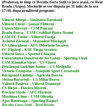
(Prahova), in timp ce Recolta Gura Șuții va juca acasă, cu Real
Bradu (Argeș). Meciurile se vor disputa pe 31 iulie, de la ora
17:30, dupa următorul program:
Viitorul Albeşti – Sănătatea Darabani
Viitorul Liteni – Şomuz Fălticeni
Unirea Mirceşti – CSM Paşcani
Bradu Borca – CSM Ceahlăul Piatra Neamţ
CSM FC Vaslui – Viitorul Curiţa
Avântul Zărneşti – Mausoleul Mărăşeşti
CS Gheorgheni – AFC Odorheiu Secuiesc
FC Păpăuţi – KSE Târgu Secuiesc
Viitorul Ianca – Sportul Chiscani
Universitatea Dunărea de Jos Galaţi – Sporting Lieşti
CSM Râmnicu Sărat – CS Făurei
Pescăruşul Sarichioi Junior – CS Medgidia
Victoria Cumpăna – Axiopolis Sport Cernavodă
Bărăganul Ciulniţa – Agricola Borcea
Steaua Bucureşti – CS Mihai Bravu
Vulturii Pasărea – Viitorul Domneşti
CS Blejoi – Flacăra Moreni
Precizia Săcele – AFC Hărman
Mostiştea Ulmu – CSM Olteniţa
Ajax Botoroaga – Sporting Roşiori
Recolta Gura Şuţii – Real Bradu