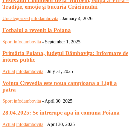
Festivalul Colindelor de la Moroeni, ediția a VII-a –
Tradiție, emoție și bucuria Crăciunului
Uncategorized
infodambovita
-
January 4, 2026
Fotbalul a revenit la Poiana
Sport
infodambovita
-
September 1, 2025
Primăria Poiana, județul Dâmbovița: Informare de
interes public
Actual
infodambovita
-
July 31, 2025
Vointa Crevedia este noua campioana a Ligii a
patra
Sport
infodambovita
-
April 30, 2025
28.04.2025: Se intrerupe apa in comuna Poiana
Actual
infodambovita
-
April 30, 2025