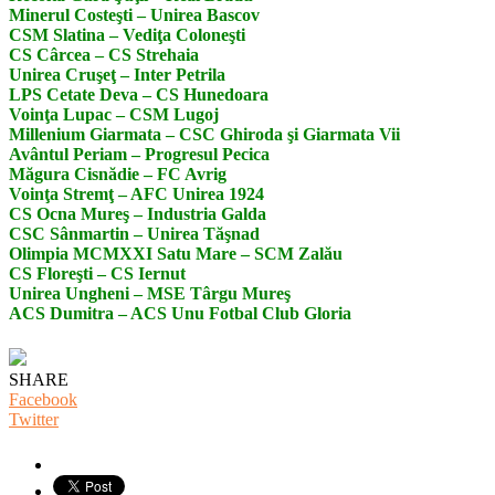
Minerul Costeşti – Unirea Bascov
CSM Slatina – Vediţa Coloneşti
CS Cârcea – CS Strehaia
Unirea Cruşeţ – Inter Petrila
LPS Cetate Deva – CS Hunedoara
Voinţa Lupac – CSM Lugoj
Millenium Giarmata – CSC Ghiroda şi Giarmata Vii
Avântul Periam – Progresul Pecica
Măgura Cisnădie – FC Avrig
Voinţa Stremţ – AFC Unirea 1924
CS Ocna Mureş – Industria Galda
CSC Sânmartin – Unirea Tăşnad
Olimpia MCMXXI Satu Mare – SCM Zalău
CS Floreşti – CS Iernut
Unirea Ungheni – MSE Târgu Mureş
ACS Dumitra – ACS Unu Fotbal Club Gloria
SHARE
Facebook
Twitter