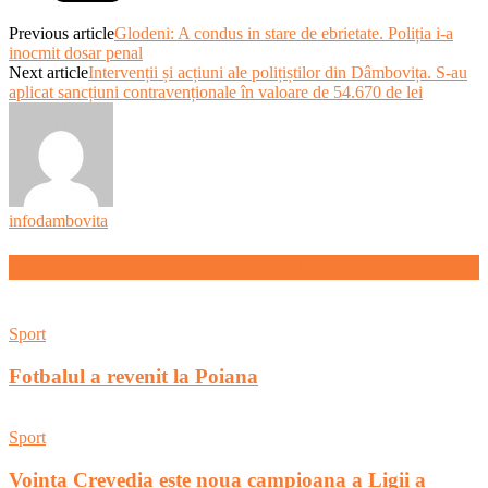
Previous article
Glodeni: A condus in stare de ebrietate. Poliția i-a
inocmit dosar penal
Next article
Intervenții și acțiuni ale polițiștilor din Dâmbovița. S-au
aplicat sancțiuni contravenționale în valoare de 54.670 de lei
infodambovita
RELATED ARTICLES
MORE FROM AUTHOR
Sport
Fotbalul a revenit la Poiana
Sport
Vointa Crevedia este noua campioana a Ligii a